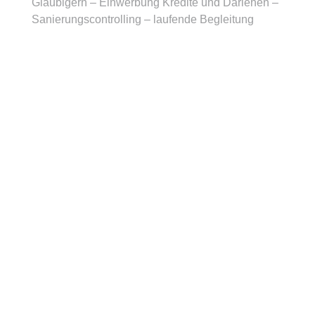
Gläubigern – Einwerbung Kredite und Darlehen –
Sanierungscontrolling – laufende Begleitung